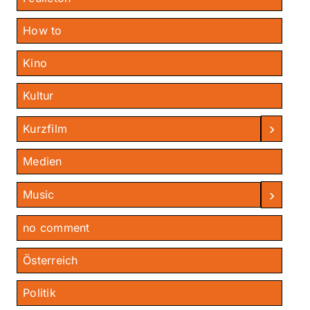
How to
Kino
Kultur
›
Kurzfilm
Medien
›
Music
no comment
Österreich
Politik