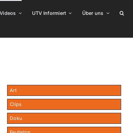
Videos
UTV Informiert
Über uns
Art
Clips
Doku
Feulleton