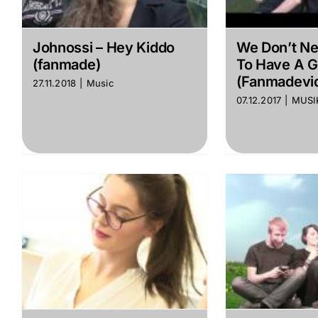
Johnossi – Hey Kiddo
We Don’t N
(fanmade)
To Have A 
(Fanmadevi
27.11.2018
|
Music
07.12.2017
|
MUSI