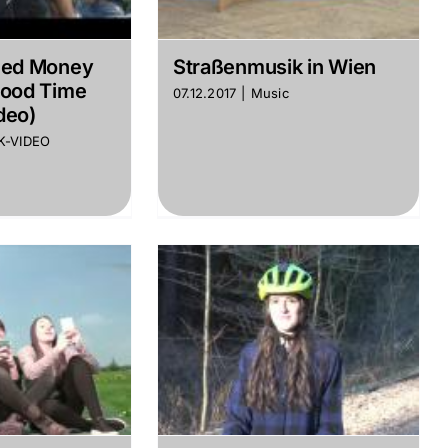
eed Money
Straßenmusik in Wien
Good Time
07.12.2017
|
Music
deo)
K-VIDEO