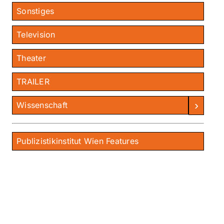
Sonstiges
Television
Theater
TRAILER
›
Wissenschaft
Publizistikinstitut Wien Features