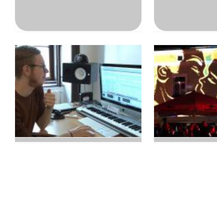
DJ Heinrich M.
Rostfest 201
13.04.2015
|
Music
10.12.2014
|
Musi