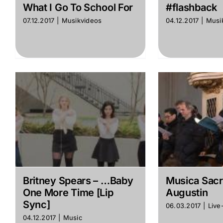
What I Go To School For
#flashback
07.12.2017
|
Musikvideos
04.12.2017
|
Musi
Britney Spears – …Baby
Musica Sacra
One More Time [Lip
Augustin
Sync]
06.03.2017
|
Live
04.12.2017
|
Music