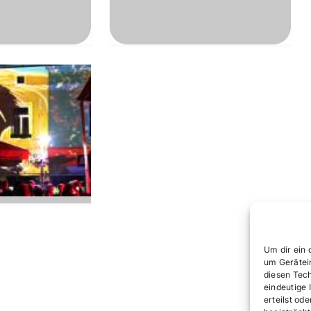
4, Eisenerz
c
Um dir ein 
um Gerätei
diesen Tec
eindeutige 
erteilst o