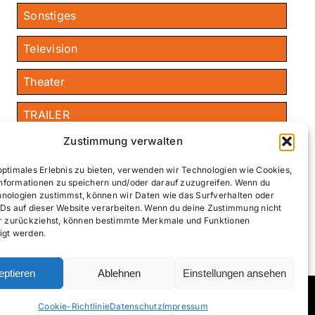
Sonstiges
Television
Theater
TRAILER
Zustimmung verwalten
›
Wissenschaft
optimales Erlebnis zu bieten, verwenden wir Technologien wie Cookies,
nformationen zu speichern und/oder darauf zuzugreifen. Wenn du
hnologien zustimmst, können wir Daten wie das Surfverhalten oder
Publizistikinstitut Wien Features
IDs auf dieser Website verarbeiten. Wenn du deine Zustimmung nicht
der zurückziehst, können bestimmte Merkmale und Funktionen
igt werden.
eptieren
Ablehnen
Einstellungen ansehen
Facebook
YouTube
Inst
Cookie-Richtlinie
Datenschutz
Impressum