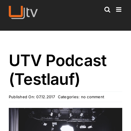
Skip
to
content
UTV Podcast
(Testlauf)
Published On: 07.12.2017
Categories:
no comment