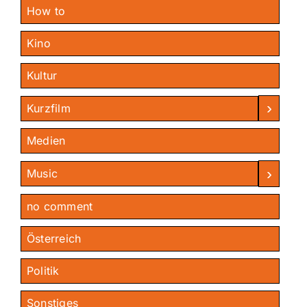
How to
Kino
Kultur
›
Kurzfilm
Medien
›
Music
no comment
Österreich
Politik
Sonstiges