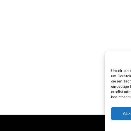
Um dir ein 
um Gerätei
diesen Tec
eindeutige 
erteilst o
beeinträcht
Akz