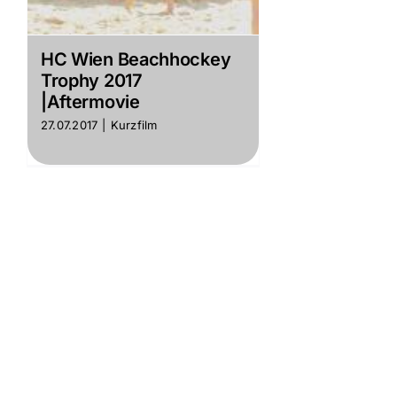
HC Wien Beachhockey
Trophy 2017
|Aftermovie
27.07.2017
|
Kurzfilm