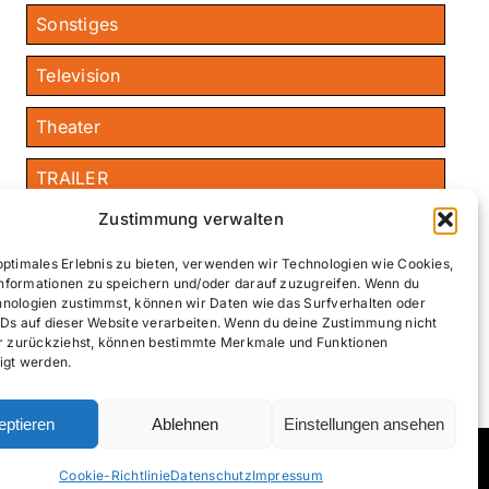
Sonstiges
Television
Theater
TRAILER
Zustimmung verwalten
›
Wissenschaft
optimales Erlebnis zu bieten, verwenden wir Technologien wie Cookies,
nformationen zu speichern und/oder darauf zuzugreifen. Wenn du
hnologien zustimmst, können wir Daten wie das Surfverhalten oder
Publizistikinstitut Wien Features
IDs auf dieser Website verarbeiten. Wenn du deine Zustimmung nicht
der zurückziehst, können bestimmte Merkmale und Funktionen
igt werden.
eptieren
Ablehnen
Einstellungen ansehen
Facebook
YouTube
Inst
Cookie-Richtlinie
Datenschutz
Impressum