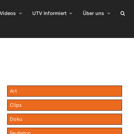
Videos
UTV Informiert
Über uns
Art
Clips
Doku
Feulleton