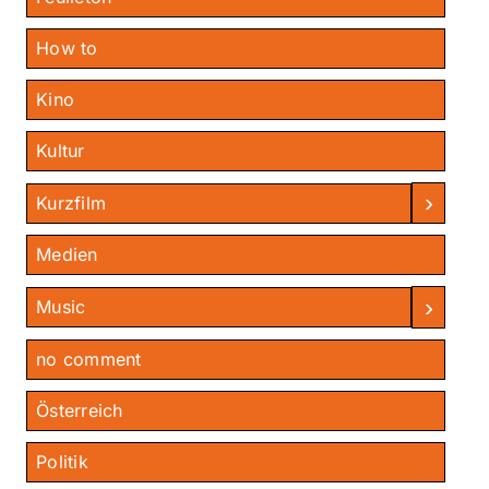
How to
Kino
Kultur
›
Kurzfilm
Medien
›
Music
no comment
Österreich
Politik